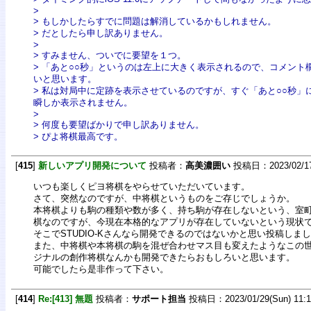
>
> もしかしたらすでに問題は解消しているかもしれません。
> だとしたら申し訳ありません。
>
> すみません、ついでに要望を１つ。
> 「あと○○秒」というのは左上に大きく表示されるので、コメント
いと思います。
> 私は対局中に定跡を表示させているのですが、すぐ「あと○○秒」
瞬しか表示されません。
>
> 何度も要望ばかりで申し訳ありません。
> ぴよ将棋最高です。
[
415
]
新しいアプリ開発について
投稿者：
高美濃囲い
投稿日：2023/02/17(F
いつも楽しくピヨ将棋をやらせていただいています。
さて、突然なのですが、中将棋というものをご存じでしょうか。
本将棋よりも駒の種類や数が多く、持ち駒が存在しないという、室
棋なのですが、今現在本格的なアプリが存在していないという現状
そこでSTUDIO-Kさんなら開発できるのではないかと思い投稿しま
また、中将棋や本将棋の駒を混ぜ合わせマス目も変えたようなこの
ジナルの創作将棋なんかも開発できたらおもしろいと思います。
可能でしたら是非作って下さい。
[
414
]
Re:[413] 無題
投稿者：
サポート担当
投稿日：2023/01/29(Sun) 11: