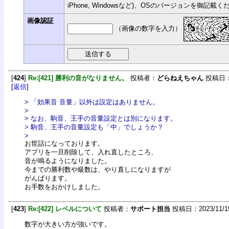
iPhone, Windowsなど)、OSのバージョンを御記載
画像認証
（画像の数字を入力）
[
424
]
Re:[421] 勝利の音がなりません。
投稿者：
どらねえちゃん
投稿日：20
[
返信
]
> 「効果音 音量」以外は設定はありません。
>
> なお、駒音、王手の音量設定とは別になります。
> 駒音、王手の音量設定も「中」でしょうか？
>
お世話になっております。
アプリを一旦削除して、入れ直したところ、
音が鳴るようになりました。
今までの勝利数や級数は、やり直しになりますが
がんばります。
お手数をおかけしました。
[
423
]
Re:[422] レベルについて
投稿者：
サポート担当
投稿日：2023/11/19(
数字が大きい方が強いです。