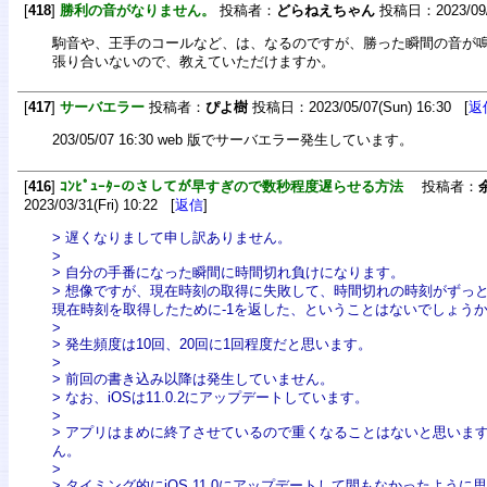
[
418
]
勝利の音がなりません。
投稿者：
どらねえちゃん
投稿日：2023/09/3
駒音や、王手のコールなど、は、なるのですが、勝った瞬間の音が
張り合いないので、教えていただけますか。
[
417
]
サーバエラー
投稿者：
ぴよ樹
投稿日：2023/05/07(Sun) 16:30 [
返
203/05/07 16:30 web 版でサーバエラー発生しています。
[
416
]
ｺﾝﾋﾟｭｰﾀｰのさしてが早すぎので数秒程度遅らせる方法
投稿者：
2023/03/31(Fri) 10:22 [
返信
]
> 遅くなりまして申し訳ありません。
>
> 自分の手番になった瞬間に時間切れ負けになります。
> 想像ですが、現在時刻の取得に失敗して、時間切れの時刻がずっ
現在時刻を取得したために-1を返した、ということはないでしょう
>
> 発生頻度は10回、20回に1回程度だと思います。
>
> 前回の書き込み以降は発生していません。
> なお、iOSは11.0.2にアップデートしています。
>
> アプリはまめに終了させているので重くなることはないと思いま
ん。
>
> タイミング的にiOS 11.0にアップデートして間もなかったように