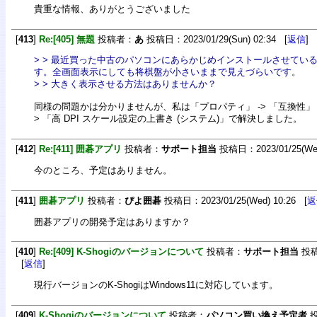
貴重な情報、ありがとうございました
[
413
]
Re:[405] 無題
投稿者：
あ
投稿日：2023/01/29(Sun) 02:34 [
返信
]
> > 最近買った中古のパソコンにあらかじめインストールさせてい
す。全画面表示にしても将棋盤が小さいままで見えづらいです。
> > 大きく表示させる方法はありませんか？
同様の問題かは分かりませんが、私は「プロパティ」 -> 「互換性」 -> 
> 「高 DPI スケール設定の上書き (システム)」で解決しました。
[
412
]
Re:[411] 囲碁アプリ
投稿者：
サポート担当
投稿日：2023/01/25(Wed
今のところ、予定はありません。
[
411
]
囲碁アプリ
投稿者：
ぴよ囲碁
投稿日：2023/01/25(Wed) 10:26 [
返
囲碁アプリの開発予定はありますか？
[
410
]
Re:[409] K-Shogiのバージョンについて
投稿者：
サポート担当
投稿日
[
返信
]
現行バージョンのK-ShogiはWindows11に対応しています。
[
409
]
K-Shogiのバージョンについて
投稿者：
パソコン買い換え予定者
投