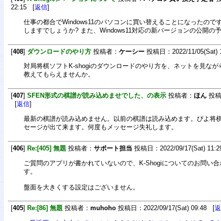
22:15 [
返信
]
仕事の都合でWindows11のパソコンに買い替えることになったのですが
しますでしょうか? また、Windows11対応の新バージョンの公開
[
408
]
ダウンロードのやり方
投稿者：
ケーシー
投稿日：2022/11/05(Sat) 
対局将棋ソフトK-shogiのダウンロードのやり方を、ネットを見な
教えてもらえませんか。
[
407
]
SFEN形式の棋譜が読み込めませでした、の表示
投稿者：
ほん
投稿日
[
返信
]
最新の棋譜が読み込めません。以前の棋譜は読み込めます。ぴよ将
セージが出て来ます。何度もメッセージ失礼します。
[
406
]
Re:[405] 無題
投稿者：
サポート担当
投稿日：2022/09/17(Sat) 11:2
ご質問のアプリが書かれていないので、K-Shogiについてのお問い
す。
盤面を大きくする設定はございません。
[
405
]
Re:[86] 無題
投稿者：
muhoho
投稿日：2022/09/17(Sat) 09:48 [
返