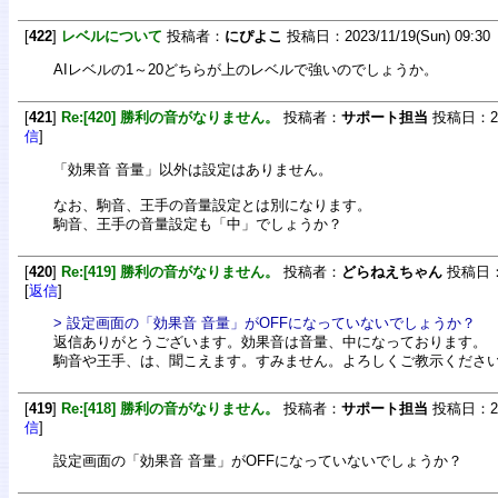
[
422
]
レベルについて
投稿者：
にぴよこ
投稿日：2023/11/19(Sun) 09:30
AIレベルの1～20どちらが上のレベルで強いのでしょうか。
[
421
]
Re:[420] 勝利の音がなりません。
投稿者：
サポート担当
投稿日：2023
信
]
「効果音 音量」以外は設定はありません。
なお、駒音、王手の音量設定とは別になります。
駒音、王手の音量設定も「中」でしょうか？
[
420
]
Re:[419] 勝利の音がなりません。
投稿者：
どらねえちゃん
投稿日：20
[
返信
]
> 設定画面の「効果音 音量」がOFFになっていないでしょうか？
返信ありがとうございます。効果音は音量、中になっております。
駒音や王手、は、聞こえます。すみません。よろしくご教示くださ
[
419
]
Re:[418] 勝利の音がなりません。
投稿者：
サポート担当
投稿日：2023
信
]
設定画面の「効果音 音量」がOFFになっていないでしょうか？