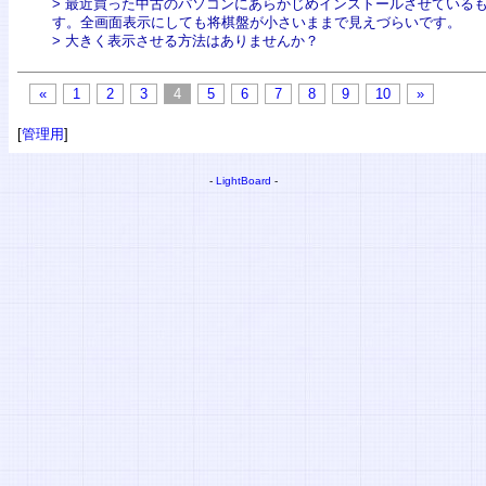
> 最近買った中古のパソコンにあらかじめインストールさせている
す。全画面表示にしても将棋盤が小さいままで見えづらいです。
> 大きく表示させる方法はありませんか？
«
1
2
3
4
5
6
7
8
9
10
»
[
管理用
]
-
LightBoard
-