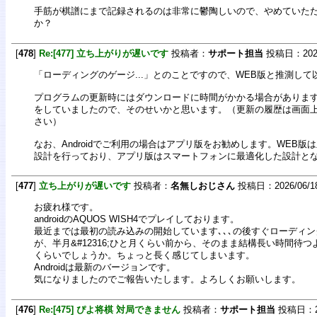
手筋が棋譜にまで記録されるのは非常に鬱陶しいので、やめていた
か？
[
478
]
Re:[477] 立ち上がりが遅いです
投稿者：
サポート担当
投稿日：2026/0
「ローディングのゲージ...」とのことですので、WEB版と推測し
プログラムの更新時にはダウンロードに時間がかかる場合がありま
をしていましたので、そのせいかと思います。（更新の履歴は画面
さい）
なお、Androidでご利用の場合はアプリ版をお勧めします。WEB版
設計を行っており、アプリ版はスマートフォンに最適化した設計と
[
477
]
立ち上がりが遅いです
投稿者：
名無しおじさん
投稿日：2026/06/18(
お疲れ様です。
androidのAQUOS WISH4でプレイしております。
最近までは最初の読み込みの開始しています､､､の後すぐローディ
が、半月&#12316;ひと月くらい前から、そのまま結構長い時間待つ
くらいでしょうか。ちょっと長く感じてしまいます。
Androidは最新のバージョンです。
気になりましたのでご報告いたします。よろしくお願いします。
[
476
]
Re:[475] ぴよ将棋 対局できません
投稿者：
サポート担当
投稿日：202