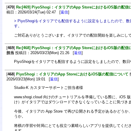
[
470
]
Re:[469] PiyoShogi：イタリアのApp StoreにおけるiOS版の配
稿日：2026/03/24(Tue) 02:47 [
返信
]
> PiyoShogiをイタリアでも配信するように設定をしましたので
す。
ご対応ありがとうございます。イタリアでの配信開始を楽しみにし
[
469
]
Re:[468] PiyoShogi：イタリアのApp StoreにおけるiOS版の配
担当
投稿日：2026/03/23(Mon) 21:26 [
返信
]
PiyoShogiをイタリアでも配信するように設定をしましたので、数
[
468
]
PiyoShogi：イタリアのApp StoreにおけるiOS版の配信について
2026/03/23(Mon) 19:01 [
返信
]
Studio-K カスタマーサポートご担当者様
www.shogi.cloud 向けのチュートリアルを準備している際に、iOS 版（i
け）がイタリアではダウンロードできなくなっていることに気づき
今後、イタリアの App Store で再び公開される予定があるかどう
うか。
将棋の学習や対局にとても役立つ素晴らしいアプリを提供してくだ
ます。