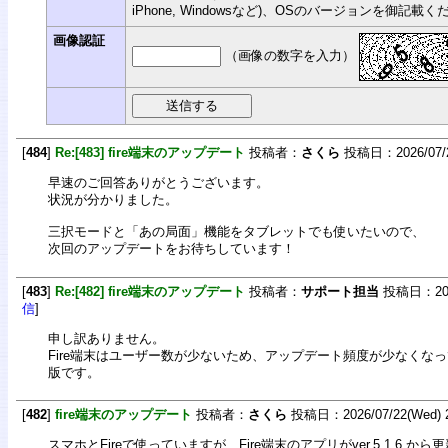
iPhone, Windowsなど)、OSのバージョンを御記載
画像認証
（画像の数字を入力）
[
484
]
Re:[483] fire端末のアップデート
投稿者：
さくら
投稿日：2026/07/23
早速のご回答ありがとうございます。
状況が分かりました。
三択モードと「あの局面」機能をタブレットでも使いたいので、
次回のアップデートをお待ちしています！
[
483
]
Re:[482] fire端末のアップデート
投稿者：
サポート担当
投稿日：2026/
信
]
申し訳ありません。
Fire端末はユーザー数が少ないため、アップデート頻度が少なくなっていま
版です。
[
482
]
fire端末のアップデート
投稿者：
さくら
投稿日：2026/07/22(Wed) 2
スマホとFireで使っていますが、Fire端末のアプリがver.5.1.6.