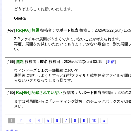
どうぞよろしくお願いいたします。
GheRa
[
467
]
Re:[466] 無題
投稿者：
サポート担当
投稿日：2026/03/22(Sun) 16:
ZIPファイルの展開がうまくできていないことが考えられます。
再度、展開をお試しいただいてもうまくいかない場合は、別の展開
い。
[
466
]
無題
投稿者：
匿名
投稿日：2026/03/22(Sun) 03:19 [
返信
]
ウィンドーズ１１の一部機種において
展開後に実行しようとすると戦型ファイルと戦型判定ファイルが開
らないバグとなってしまう様です。
[
465
]
Re:[464] 記録されていない
投稿者：
サポート担当
投稿日：2025/12/2
まずは対局開始時に「レーティング対象」のチェックボックスがON
さい。
1
2
3
4
5
6
7
8
9
10
»