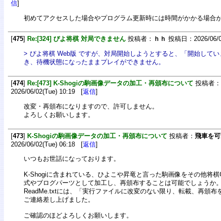
信
]
初めてアクセスした場合やプログラム更新時には時間がかかる場合
[
475
]
Re:[324] ぴよ将棋 対局できません
投稿者：
ｈｈ
投稿日：2026/06/08
> ぴよ将棋 Web版 ですが、対局開始しようとすると、「開始して
き、待機状態になったままプレイができません。
[
474
]
Re:[473] K-Shogiの駒画像データの加工・再頒布について
投稿者：
2026/06/02(Tue) 10:19 [
返信
]
改変・再頒布になりますので、許可しません。
よろしくお願いします。
[
473
]
K-Shogiの駒画像データの加工・再頒布について
投稿者：
飛車を可
2026/06/02(Tue) 06:18 [
返信
]
いつもお世話になっております。
K-Shogiに含まれている、ひよこや昇竜と言った駒画像をその他将棋
式やブログパーツとして加工し、再頒布することは可能でしょうか
ReadMe.txtには、「実行ファイルに改変のない限り、転載、再頒
ご連絡差し上げました。
ご確認のほどよろしくお願いします。