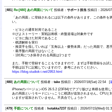
[
481
]
Re:[480] あの局面について
投稿者：
サポート担当
投稿日：2026/07/1
「あの局面」に登録されるには以下の条件があります。この条件を
い。
・ピヨとの通常対局であること
※ぴよストーリー・実戦詰将棋・終盤道場は対象外です
・ピヨに負けた対局であること
・棋譜解析を実行
・推奨手を指していれば「互角以上・優勢未満」だった局面で、悪
・最序盤の局面ではないこと
・1対局につき保存される局面は1つまで
また、手動で登録することもできますので、まずは手動登録をお試
手順は以下に記載していますので、参考にされてください。
https://blog.studiok-i.net/2953.html
[
480
]
あの局面について
投稿者：
take
投稿日：2026/07/18(Sat) 22:54 [
iPhoneのバージョンiOS 26.5.2 (23F84)でアプリ版ぴよ将棋を使
あの局面というモードにいっこうに棋譜が追加されません。CPUと
いますが追加されていません。不具合でしょうか？
[
479
]
手筋について
投稿者：
hotakka7237
投稿日：2026/07/15(Wed) 01: