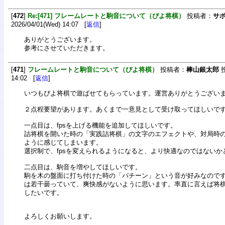
[
472
]
Re:[471] フレームレートと駒音について（ぴよ将棋）
投稿者：
サ
2026/04/01(Wed) 14:07 [
返信
]
ありがとうございます。
参考にさせていただきます。
[
471
]
フレームレートと駒音について（ぴよ将棋）
投稿者：
棒山銀太郎
投
14:02 [
返信
]
いつもぴよ将棋で遊ばせてもらっています。運営ありがとうござい
２点程要望があります。あくまで一意見として受け取ってほしいで
一点目は、fpsを上げる機能を追加してほしいです。
詰将棋を開いた時の「実践詰将棋」の文字のエフェクトや、対局時
ように感じてしまいます。
選択制で、fpsを変えられるようになると、より快適なのではないか
二点目は、駒音を増やしてほしいです。
駒を木の盤面に打ち付けた時の「パチーン」という音が好みなので
は若干曇っていて、爽快感がないように思います。率直に言えば将
したいです。
よろしくお願いします。