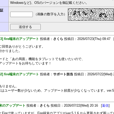
Windowsなど)、OSのバージョンを御記載ください。
認証
（画像の数字を入力）
483] fire端末のアップデート
投稿者：
さくら
投稿日：2026/07/23(Thu) 09:47 
ご回答ありがとうございます。
分かりました。
ードと「あの局面」機能をタブレットでも使いたいので、
アップデートをお待ちしています！
482] fire端末のアップデート
投稿者：
サポート担当
投稿日：2026/07/22(Wed) 2
ありません。
端末はユーザー数が少ないため、アップデート頻度が少なくなっています。ver.5.
。
e端末のアップデート
投稿者：
さくら
投稿日：2026/07/22(Wed) 20:16 [
返信
]
Fireで使っていますが、Fire端末のアプリがver.5.1.6.から更新されず困っ