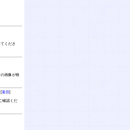
みてくださ
マの画像が映
[
返信
]
ご確認くだ