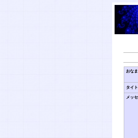
おな
タイ
メッ