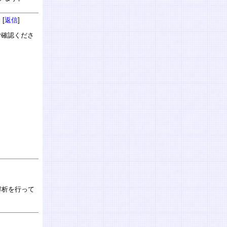
 [
返信
]
ご確認くださ
解析を行って