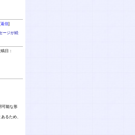
[
返信
]
ッセージが続
稿日：
：
用可能な形
とあるため、