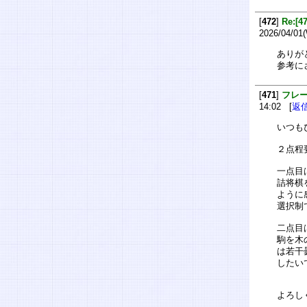
[
472
]
Re:
2026/04/01
ありが
参考に
[
471
]
フレ
14:02 [
返
いつも
２点程
一点目
詰将棋
ように
選択制
二点目
駒を木
は若干
したい
よろし