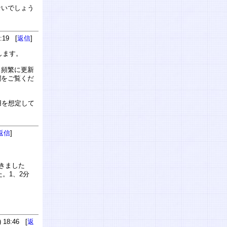
ないでしょう
:19 [
返信
]
します。
ら頻繁に更新
欄をご覧くだ
用を想定して
返信
]
きました
。1、2分
 18:46 [
返