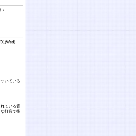
日：
01(Wed)
クついている
されている音
うな打音で指