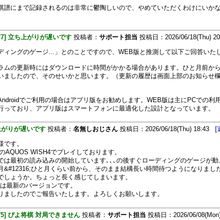
棋譜にまで記録されるのは非常に鬱陶しいので、やめていただくわけにいか
[477] 立ち上がりが遅いです
投稿者：
サポート担当
投稿日：2026/06/18(Thu) 20
ディングのゲージ...」とのことですので、WEB版と推測して以下ご回答いた
ラムの更新時にはダウンロードに時間がかかる場合があります。ひと月前か
いましたので、そのせいかと思います。（更新の履歴は画面上部のお知らせ
Androidでご利用の場合はアプリ版をお勧めします。WEB版は主にPCでの利
行っており、アプリ版はスマートフォンに最適化した設計となっています。
上がりが遅いです
投稿者：
名無しおじさん
投稿日：2026/06/18(Thu) 18:43 [
様です。
oidのAQUOS WISH4でプレイしております。
では最初の読み込みの開始しています､､､の後すぐローディングのゲージが動
月&#12316;ひと月くらい前から、そのまま結構長い時間待つようになりました
でしょうか。ちょっと長く感じてしまいます。
oidは最新のバージョンです。
りましたのでご報告いたします。よろしくお願いします。
[475] ぴよ将棋 対局できません
投稿者：
サポート担当
投稿日：2026/06/08(Mon)