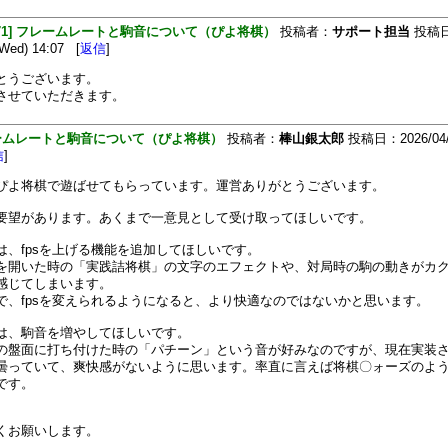
[471] フレームレートと駒音について（ぴよ将棋）
投稿者：
サポート担当
投稿
(Wed) 14:07 [
返信
]
とうございます。
させていただきます。
ームレートと駒音について（ぴよ将棋）
投稿者：
棒山銀太郎
投稿日：2026/04/
信
]
ぴよ将棋で遊ばせてもらっています。運営ありがとうございます。
要望があります。あくまで一意見として受け取ってほしいです。
は、fpsを上げる機能を追加してほしいです。
を開いた時の「実践詰将棋」の文字のエフェクトや、対局時の駒の動きがカ
感じてしまいます。
で、fpsを変えられるようになると、より快適なのではないかと思います。
は、駒音を増やしてほしいです。
の盤面に打ち付けた時の「パチーン」という音が好みなのですが、現在実装
曇っていて、爽快感がないように思います。率直に言えば将棋〇ォーズのよ
です。
くお願いします。