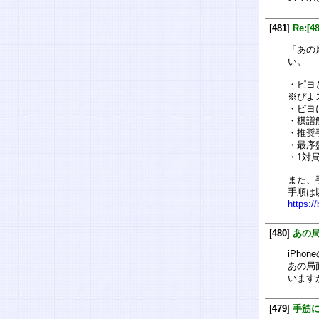
[
481
]
Re:[
「あの
い。
・ピヨ
※ぴよ
・ピヨ
・棋譜
・推奨
・最序
・1対
また、
手順は
https:/
[
480
]
あの
iPho
あの局
います
[
479
]
手筋