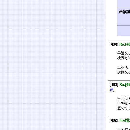
画像
[
484
]
Re:[
早速の
状況が
三択モ
次回の
[
483
]
Re:[
信
]
申し訳
Fire
版です
[
482
]
fir
スマホと