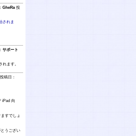
：
GheRa
投
開始されま
：
サポート
始されます。
投稿日：
iPad 向
けますでしょ
がとうござい