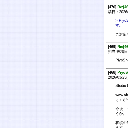
[
470
]
Re:[
稿日：2026/0
> P
す。
ご対応
[
469
]
Re:[
担当
投稿日：2
Piy
[
468
]
Piy
2026/03/23
Stud
www.
け）が
今後、
うか。
将棋の
ます。