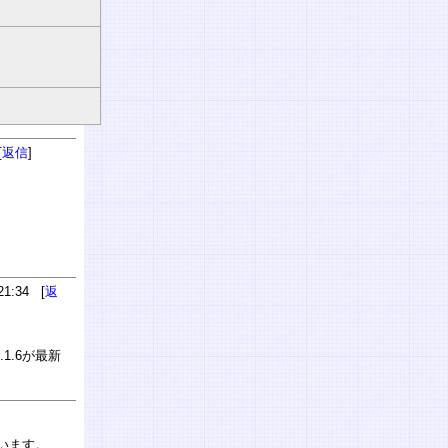
[
返信
]
1:34 [
返
1.6が最新
ています。