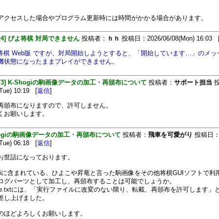
アクセスした場合やプログラム更新時には時間がかかる場合があります。
[324] ぴよ将棋 対局できません
投稿者：
ｈｈ
投稿日：2026/06/08(Mon) 16:03 
よ将棋 Web版 ですが、対局開始しようとすると、「開始しています…」のメ
機状態になったままプレイができません。
[473] K-Shogiの駒画像データの加工・再頒布について
投稿者：
サポート担当
投
Tue) 10:19 [
返信
]
再頒布になりますので、許可しません。
くお願いします。
hogiの駒画像データの加工・再頒布について
投稿者：
飛車を可愛がり
投稿日
Tue) 06:18 [
返信
]
お世話になっております。
hogiに含まれている、ひよこや昇竜と言った駒画像をその他将棋GUIソフトで利
ログパーツとして加工し、再頒布することは可能でしょうか。
dMe.txtには、「実行ファイルに改変のない限り、転載、再頒布を許可します」
差し上げました。
のほどよろしくお願いします。