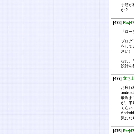
手筋が
か？
[
478
]
Re:
「ロー
プログ
をして
さい）
なお、
設計を
[
477
]
立ち
お疲れ
andr
最近ま
が、半
くらい
Andr
気にな
[
476
]
Re: