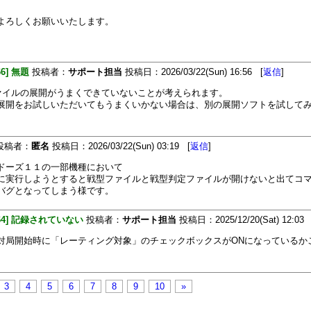
よろしくお願いいたします。
66] 無題
投稿者：
サポート担当
投稿日：2026/03/22(Sun) 16:56 [
返信
]
ファイルの展開がうまくできていないことが考えられます。
展開をお試しいただいてもうまくいかない場合は、別の展開ソフトを試して
投稿者：
匿名
投稿日：2026/03/22(Sun) 03:19 [
返信
]
ドーズ１１の一部機種において
に実行しようとすると戦型ファイルと戦型判定ファイルが開けないと出てコ
バグとなってしまう様です。
464] 記録されていない
投稿者：
サポート担当
投稿日：2025/12/20(Sat) 12:03 
対局開始時に「レーティング対象」のチェックボックスがONになっているか
3
4
5
6
7
8
9
10
»