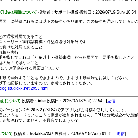
480] あの局面について
投稿者：
サポート担当
投稿日：2026/07/19(Sun) 10:54
局面」に登録されるには以下の条件があります。この条件を満たしているか
との通常対局であること
ストーリー・実戦詰将棋・終盤道場は対象外です
に負けた対局であること
解析を実行
手を指していれば「互角以上・優勢未満」だった局面で、悪手を指したこと
盤の局面ではないこと
局につき保存される局面は1つまで
手動で登録することもできますので、まずは手動登録をお試しください。
以下に記載していますので、参考にされてください。
/blog.studiok-i.net/2953.html
局面について
投稿者：
take
投稿日：2026/07/18(Sat) 22:54 [
返信
]
neのバージョンiOS 26.5.2 (23F84)でアプリ版ぴよ将棋を使用しています。
面というモードにいっこうに棋譜が追加されません。CPUと対戦後必ず棋譜
が追加されていません。不具合でしょうか？
について
投稿者：
hotakka7237
投稿日：2026/07/15(Wed) 01:31 [
返信
]