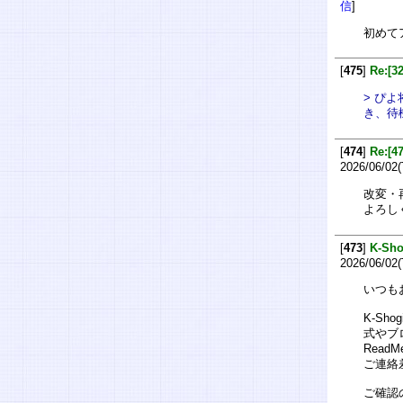
信
]
初めて
[
475
]
Re:
> ぴ
き、待
[
474
]
Re:
2026/06/02(
改変・
よろし
[
473
]
K-S
2026/06/02(
いつも
K-S
式やブ
Rea
ご連絡
ご確認