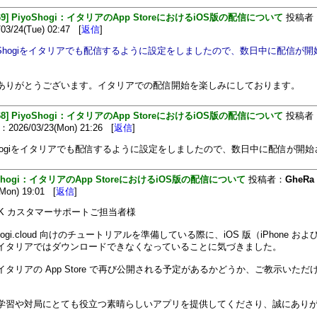
469] PiyoShogi：イタリアのApp StoreにおけるiOS版の配信について
投稿者
3/24(Tue) 02:47 [
返信
]
iyoShogiをイタリアでも配信するように設定をしましたので、数日中に配信が
ありがとうございます。イタリアでの配信開始を楽しみにしております。
468] PiyoShogi：イタリアのApp StoreにおけるiOS版の配信について
投稿者
026/03/23(Mon) 21:26 [
返信
]
oShogiをイタリアでも配信するように設定をしましたので、数日中に配信が開
oShogi：イタリアのApp StoreにおけるiOS版の配信について
投稿者：
GheRa
(Mon) 19:01 [
返信
]
io-K カスタマーサポートご担当者様
shogi.cloud 向けのチュートリアルを準備している際に、iOS 版（iPhone および 
イタリアではダウンロードできなくなっていることに気づきました。
イタリアの App Store で再び公開される予定があるかどうか、ご教示いただ
学習や対局にとても役立つ素晴らしいアプリを提供してくださり、誠にあり