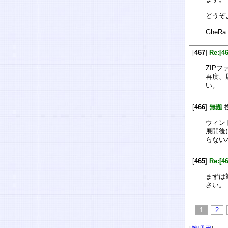
どうぞ
GheRa
[
467
]
Re:[4
ZIP
再度、
い。
[
466
]
無題
ウィン
展開後
らない
[
465
]
Re:[
まずは
さい。
1
2