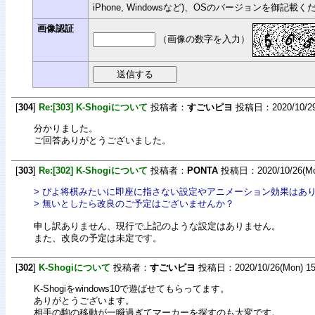
iPhone, Windowsなど)、OSのバージョンを御記載
画像認証
（画像の数字を入力）
[
304
]
Re:[303] K-Shogiについて
投稿者：
すごいピヨ
投稿日：2020/10/29(
分かりました。
ご回答ありがとうございました。
[
303
]
Re:[302] K-Shogiについて
投稿者：
PONTA
投稿日：2020/10/26(Mon
> ぴよ将棋みたいに即座に指さない設定やアニメーション効果はあ
> 無いとしたら改良のご予定はございませんか？
申し訳ありません、現行で上記のような設定はありません。
また、改良の予定は未定です。
[
302
]
K-Shogiについて
投稿者：
すごいピヨ
投稿日：2020/10/26(Mon) 15
K-Shogiをwindows10で遊ばせてもらってます。
ありがとうございます。
相手の駒の移動が一瞬過ぎてマーカーを探すのも大変です。