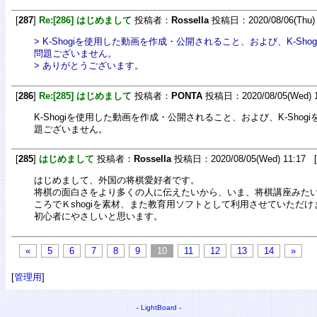
[
287
]
Re:[286] はじめまして
投稿者：
Rossella
投稿日：2020/08/06(Thu) 
> K-Shogiを使用した動画を作成・公開されること、および、K-Sh
問題ございません。
> ありがとうございます。
[
286
]
Re:[285] はじめまして
投稿者：
PONTA
投稿日：2020/08/05(Wed) 1
K-Shogiを使用した動画を作成・公開されること、および、K-Sho
題ございません。
[
285
]
はじめまして
投稿者：
Rossella
投稿日：2020/08/05(Wed) 11:17 [
はじめまして、外国の将棋愛好者です。
将棋の面白さをより多くの人に伝えたいから、いま、将棋講座みた
ころでＫshogiを素材、また教育用ソフトとして利用させていただけま
初心者にやさしいと思います。
«
5
6
7
8
9
10
11
12
13
14
»
[
管理用
]
-
LightBoard
-