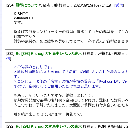
[
294
]
戦型について
投稿者：
熊
投稿日：2020/09/15(Tue) 14:19 [
返信
]
K-SHOGI
Windows10
です。
例えば穴熊をコンピューターの戦型に選択してもその戦型をしてこ
何故ですか？
対策や練習のために戦型を選択してますが、必ず選んだ戦型に組ま
[
293
]
Re:[292] K-shogiの対局中レベルの表示
投稿者：
お茶じい
投稿日：202
信
]
> ご認識のとおりです。
> 新規対局開始の入力画面にて「名前」の欄に入力された場合は入
す。
> コンピュータ側の「名前」の欄が空欄の場合は「K-Shogi_LV5_Ve
すので、空欄にしてご使用いただければと思います。
ああっ、そういうことですか。納得しました！。
新規対局開始で後手の名前欄を空白にしておけば、選択した対局レ
うこですね。了解いたしました。大変拙い質問にお付き合いいただ
引き続き楽しませて頂きます、御礼まで。
[
292
]
Re:[291] K-shogiの対局中レベルの表示
投稿者：
PONTA
投稿日：2020