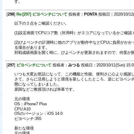
す。
[
298
]
Re:[297] ピヨベンチについて
投稿者：
PONTA
投稿日：2020/10/12(M
以下の２点をご確認ください。
(1)設定画面でCPUコア数（対局時）が２コアになっているかご確認
(2)ぴよベンチの計測時に他のアプリが動作中などCPUに負荷がか
る場合があります。
対戦成績画面を開く時に、ぴよベンチが更新されますので、何度か
[
297
]
ピヨベンチについて
投稿者：
みつる
投稿日：2020/10/11(Sun) 15:0
いつも大変お世話になって、この機能と性能、便利さに心より感謝
さて、さらに活用しようと環境を新しくしたところ、逆にピヨベン
態になってしまいました。
原因などご教授頂ければ幸甚です。
元の環境
OS：iPhone7 Plus
CPU:A10
OSのバージョン：iOS 14.0
ピヨベンチ:355
新たな環境
元の環境