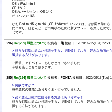
OS：iPad mini5
CPU:A12
OSのバージョン：iOS 14.0
ピヨベンチ:166
なおiPad mini5 とmini4（CPU:A8)のピヨベンチは、ほぼ同水
にハマり、ほとんど、ピヨ将棋のために新タブレットを買ったので
じです。
[
296
]
Re:[295] 戦型について
投稿者：
熊
投稿日：2020/09/15(Tue) 22:21
> 好きな戦型に組んだ棋譜を手入力で準備しておき、好きな局面か
選択する方法があります。
ご回答、アドバイス、ありがとうございました。
今後も楽しませて頂きます。
[
295
]
Re:[294] 戦型について
投稿者：
PONTA
投稿日：2020/09/15(Tue) 1
> 何故ですか？
戦型選択の機能はあまりうまく行っていません。
> 必ず選んだ戦型に組ませる方法はありますか？
好きな戦型に組んだ棋譜を手入力で準備しておき、好きな局面から
択する方法があります。