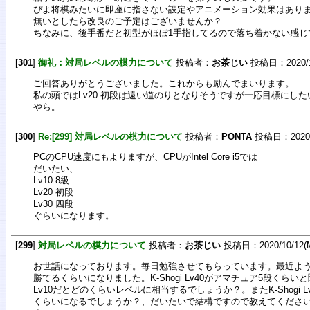
ぴよ将棋みたいに即座に指さない設定やアニメーション効果はあり
無いとしたら改良のご予定はございませんか？
ちなみに、後手番だと初型がほぼ1手指してるので落ち着かない感じ
[
301
]
御礼：対局レベルの棋力について
投稿者：
お茶じい
投稿日：2020/10/
ご回答ありがとうございました。これからも励んでまいります。
私の頭ではLv20 初段は遠い道のりとなりそうですが一応目標にし
やら。
[
300
]
Re:[299] 対局レベルの棋力について
投稿者：
PONTA
投稿日：2020/10
PCのCPU速度にもよりますが、CPUがIntel Core i5では
だいたい、
Lv10 8級
Lv20 初段
Lv30 四段
ぐらいになります。
[
299
]
対局レベルの棋力について
投稿者：
お茶じい
投稿日：2020/10/12(M
お世話になっております。毎日勉強させてもらっています。最近ようやく平手
勝てるくらいになりました。K-Shogi Lv40がアマチュア5段くらいと
Lv10だとどのくらいレベルに相当するでしょうか？。またK-Shogi Lv20
くらいになるでしょうか？、だいたいで結構ですので教えてくださ