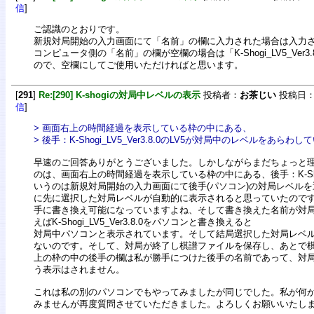
信
]
ご認識のとおりです。
新規対局開始の入力画面にて「名前」の欄に入力された場合は入力
コンピュータ側の「名前」の欄が空欄の場合は「K-Shogi_LV5_Ver
ので、空欄にしてご使用いただければと思います。
[
291
]
Re:[290] K-shogiの対局中レベルの表示
投稿者：
お茶じい
投稿日：202
信
]
> 画面右上の時間経過を表示している枠の中にある、
> 後手：K-Shogi_LV5_Ver3.8.0のLV5が対局中のレベルをあらわ
早速のご回答ありがとうございました。しかしながらまだちょっと
のは、画面右上の時間経過を表示している枠の中にある、後手：K-Shogi_L
いうのは新規対局開始の入力画面にて後手(パソコン)の対局レベル
に先に選択した対局レベルが自動的に表示されると思っていたので
手に書き換え可能になっていますよね、そして書き換えた名前が対
えばK-Shogi_LV5_Ver3.8.0をパソコンと書き換えると
対局中パソコンと表示されています。そして結局選択した対局レベ
ないのです。そして、対局が終了し棋譜ファイルを保存し、あとで
上の枠の中の後手の欄は私が勝手につけた後手の名前であって、対局レベル
う表示はされません。
これは私の別のパソコンでもやってみましたが同じでした。私が何
みませんが再度質問させていただきました。よろしくお願いいたし