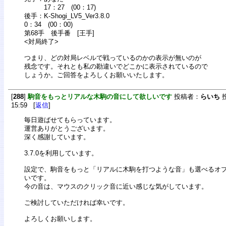
17：27 (00：17)
後手：K-Shogi_LV5_Ver3.8.0
0：34 (00：00)
第68手 後手番 [王手]
<対局終了>
つまり、どの対局レベルで戦っているのかの表示が無いのが
残念です。それとも私の勘違いでどこかに表示されているので
しょうか。ご回答をよろしくお願いいたします。
[
288
]
駒音をもっとリアルな木駒の音にして欲しいです
投稿者：
らいち
投
15:59 [
返信
]
毎日遊ばせてもらっています。
運営ありがとうございます。
深く感謝しています。
3.7.0を利用しています。
設定で、駒音をもっと「リアルに木駒を打つような音」も選べるオ
いです。
今の音は、マウスのクリック音に近い感じな気がしています。
ご検討していただければ幸いです。
よろしくお願いします。