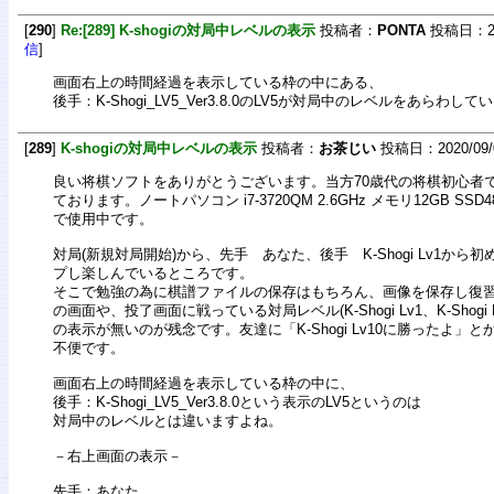
[
290
]
Re:[289] K-shogiの対局中レベルの表示
投稿者：
PONTA
投稿日：2020
信
]
画面右上の時間経過を表示している枠の中にある、
後手：K-Shogi_LV5_Ver3.8.0のLV5が対局中のレベルをあらわして
[
289
]
K-shogiの対局中レベルの表示
投稿者：
お茶じい
投稿日：2020/09/09
良い将棋ソフトをありがとうございます。当方70歳代の将棋初心者
ております。ノートパソコン i7-3720QM 2.6GHz メモリ12GB SSD480GB
で使用中です。
対局(新規対局開始)から、先手 あなた、後手 K-Shogi Lv1か
プし楽しんでいるところです。
そこで勉強の為に棋譜ファイルの保存はもちろん、画像を保存し復
の画面や、投了画面に戦っている対局レベル(K-Shogi Lv1、K-Shogi L
の表示が無いのが残念です。友達に「K-Shogi Lv10に勝ったよ」
不便です。
画面右上の時間経過を表示している枠の中に、
後手：K-Shogi_LV5_Ver3.8.0という表示のLV5というのは
対局中のレベルとは違いますよね。
－右上画面の表示－
先手：あなた