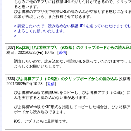
ちなみに他のアプリには棋譜URLの貼り付けができるので、クリッ
ると思います。
ぴよ将棋のアプリ側で棋譜URLの読み込みが空振りする感じになり
現象が再現したら、また投稿させて頂きます。
> 調査したいので、読み込めない棋譜URLを送っていただけますで
> よろしくお願いいたします。
>
[
337
]
Re:[336] ぴよ将棋アプリ（iOS版）のクリップボードからの読み込
稿日：2021/06/25(Fri) 10:45 [
返信
]
調査したいので、読み込めない棋譜URLを送っていただけますでし
よろしくお願いいたします。
[
336
]
ぴよ将棋アプリ（iOS版）のクリップボードからの読み込み
投稿者
2021/06/25(Fri) 10:28 [
返信
]
ぴよ将棋Web版で棋譜URLをコピーし、ぴよ将棋アプリ（iOS版）
みを実行すると読み込めない事があります。
ぴよ将棋Web版でKIF形式を指定してコピーした場合は、ぴよ将棋ア
ボードから読み込みできます。
iOS、アプリともに最新版です。