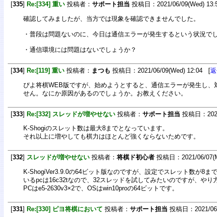
[
335
]
Re:[334] 重い
投稿者：
サポート担当
投稿日：2021/06/09(Wed) 13:
確認してみましたが、当方では現象を確認できませんでした。
・普段は問題ないのに、今日は通信エラーが発生するという状況で
・通信環境には問題はないでしょうか？
[
334
]
Re:[119] 重い
投稿者：
まつも
投稿日：2021/06/09(Wed) 12:04 [
返
ぴよ将棋WEB版ですが、始めようとすると、通信エラーが発生し、
せん。なにか原因があるのでしょうか。お教えください。
[
333
]
Re:[332] スレッドが増やせない
投稿者：
サポート担当
投稿日：2021/0
K-Shogiのスレット数は最大8までとなっています。
それ以上に増やしても棋力はほとんど強くならないためです。
[
332
]
スレッドが増やせない
投稿者：
将棋ド初心者
投稿日：2021/06/07(M
K-ShogiVer3.9.0の64ビット版なのですが、設定でスレット数が
いるpcは16c32tなので、32スレッドを試してみたいのですが、や
PCはe5-2630v3×2で、OSはwin10proの64ビットです。
[
331
]
Re:[330] ピヨ将棋において
投稿者：
サポート担当
投稿日：2021/06/0