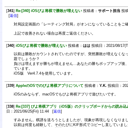
[
341
]
Re:[340] iOSぴよ将棋で勝敗が増えない
投稿者：
サポート担当
投稿日
[
返信
]
対局設定画面の「レーティング対局」がオンになっていることをご
上記で改善されない場合は再度ご返信ください。
[
340
]
iOSぴよ将棋で勝敗が増えない
投稿者：
はは
投稿日：2021/08/17(Tu
以前は勝敗がカウントされていたのですが、突然勝敗が増えなくな
題でしょうか？
負けは増えますが勝ちが増えません…あなたの勝ちポップアップ後
ています。
iOS版 Ver4.7.4を使用しています。
[
339
]
AppleのOSでのぴよ将棋アプリについて
投稿者：
Y.K.
投稿日：2021/0
iOSのみならず、macOSでもぴよ将棋アプリで遊びたいです。
[
338
]
Re:[337] ぴよ将棋アプリ（iOS版）のクリップボードからの読み込
日：2021/06/25(Fri) 11:44 [
返信
]
すみません。棋譜を送ろうとしましたが、現象が再現しなくなりま
以前は何度も経験して、そのたびにKIF形式でコピーし直していまし