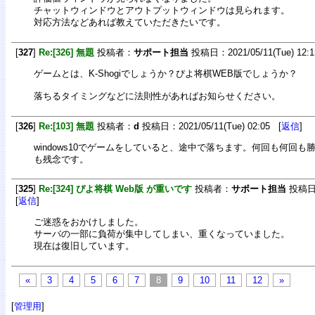
チャットウィンドウとアウトプットウィンドウは見られます。
対応方法などあれば教えていただきたいです。
[
327
]
Re:[326] 無題
投稿者：
サポート担当
投稿日：2021/05/11(Tue) 12:1
ゲームとは、K-Shogiでしょうか？ぴよ将棋WEB版でしょうか？
落ちるタイミングなどに法則性があればお知らせください。
[
326
]
Re:[103] 無題
投稿者：
d
投稿日：2021/05/11(Tue) 02:05 [
返信
]
windows10でゲームをしていると、途中で落ちます。何回も何回
も残念です。
[
325
]
Re:[324] ぴよ将棋 Web版 が重いです
投稿者：
サポート担当
投稿日：2
[
返信
]
ご迷惑をおかけしました。
サーバの一部に負荷が集中してしまい、重くなっていました。
現在は復旧しています。
«
3
4
5
6
7
8
9
10
11
12
»
[
管理用
]