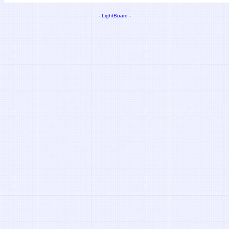
-
LightBoard
-