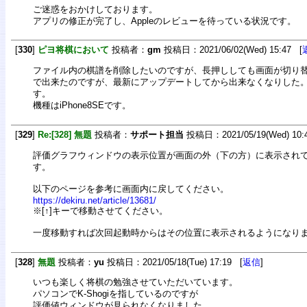
ご迷惑をおかけしております。
アプリの修正が完了し、Appleのレビューを待っている状況です。
[
330
]
ピヨ将棋において
投稿者：
gm
投稿日：2021/06/02(Wed) 15:47 [
ファイル内の棋譜を削除したいのですが、長押ししても画面が切り
で出来たのですが、最新にアップデートしてから出来なくなりした
す。
機種はiPhone8SEです。
[
329
]
Re:[328] 無題
投稿者：
サポート担当
投稿日：2021/05/19(Wed) 10:
評価グラフウィンドウの表示位置が画面の外（下の方）に表示され
す。
以下のページを参考に画面内に戻してください。
https://dekiru.net/article/13681/
※[↑]キーで移動させてください。
一度移動すれば次回起動時からはその位置に表示されるようになり
[
328
]
無題
投稿者：
yu
投稿日：2021/05/18(Tue) 17:19 [
返信
]
いつも楽しく将棋の勉強させていただいています。
パソコンでK-Shogiを指しているのですが
評価値ウィンドウが見られなくなりました。