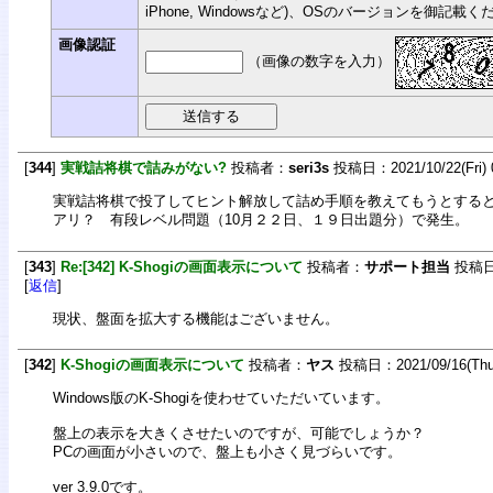
iPhone, Windowsなど)、OSのバージョンを御記載
画像認証
（画像の数字を入力）
[
344
]
実戦詰将棋で詰みがない?
投稿者：
seri3s
投稿日：2021/10/22(Fri) 
実戦詰将棋で投了してヒント解放して詰め手順を教えてもうとする
アリ？ 有段レベル問題（10月２２日、１９日出題分）で発生。
[
343
]
Re:[342] K-Shogiの画面表示について
投稿者：
サポート担当
投稿日：2
[
返信
]
現状、盤面を拡大する機能はございません。
[
342
]
K-Shogiの画面表示について
投稿者：
ヤス
投稿日：2021/09/16(Thu)
Windows版のK-Shogiを使わせていただいています。
盤上の表示を大きくさせたいのですが、可能でしょうか？
PCの画面が小さいので、盤上も小さく見づらいです。
ver 3.9.0です。