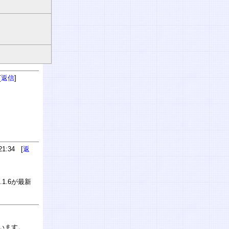
[
返信
]
1:34 [
返
1.6が最新
ています。