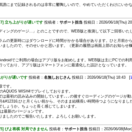
棋譜にまで記録されるのは非常に鬱陶しいので、やめていただくわけにいか
[477] 立ち上がりが遅いです
投稿者：
サポート担当
投稿日：2026/06/18(Thu) 20
ディングのゲージ...」とのことですので、WEB版と推測して以下ご回答いた
ラムの更新時にはダウンロードに時間がかかる場合があります。ひと月前か
いましたので、そのせいかと思います。（更新の履歴は画面上部のお知らせ
Androidでご利用の場合はアプリ版をお勧めします。WEB版は主にPCでの利
行っており、アプリ版はスマートフォンに最適化した設計となっています。
上がりが遅いです
投稿者：
名無しおじさん
投稿日：2026/06/18(Thu) 18:43 [
様です。
oidのAQUOS WISH4でプレイしております。
では最初の読み込みの開始しています､､､の後すぐローディングのゲージが動
月&#12316;ひと月くらい前から、そのまま結構長い時間待つようになりました
でしょうか。ちょっと長く感じてしまいます。
oidは最新のバージョンです。
りましたのでご報告いたします。よろしくお願いします。
[475] ぴよ将棋 対局できません
投稿者：
サポート担当
投稿日：2026/06/08(Mon)