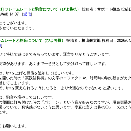
[471] フレームレートと駒音について（ぴよ将棋）
投稿者：
サポート担当
投稿
(Wed) 14:07 [
返信
]
とうございます。
させていただきます。
ームレートと駒音について（ぴよ将棋）
投稿者：
棒山銀太郎
投稿日：2026/04/
信
]
ぴよ将棋で遊ばせてもらっています。運営ありがとうございます。
要望があります。あくまで一意見として受け取ってほしいです。
は、fpsを上げる機能を追加してほしいです。
を開いた時の「実践詰将棋」の文字のエフェクトや、対局時の駒の動きがカ
感じてしまいます。
で、fpsを変えられるようになると、より快適なのではないかと思います。
は、駒音を増やしてほしいです。
の盤面に打ち付けた時の「パチーン」という音が好みなのですが、現在実装
曇っていて、爽快感がないように思います。率直に言えば将棋〇ォーズのよ
です。
くお願いします。