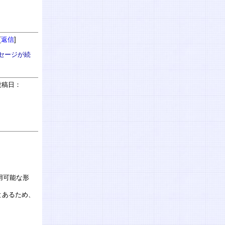
[
返信
]
ッセージが続
稿日：
：
用可能な形
とあるため、