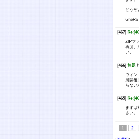
どうぞ
GheRa
[
467
]
Re:[4
ZIP
再度、
い。
[
466
]
無題
ウィン
展開後
らない
[
465
]
Re:[
まずは
さい。
1
2