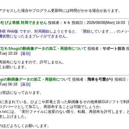
アクセスした場合やプログラム更新時には時間がかかる場合があります。
[324] ぴよ将棋 対局できません
投稿者：
ｈｈ
投稿日：2026/06/08(Mon) 16:03 
よ将棋 Web版 ですが、対局開始しようとすると、「開始しています…」のメ
機状態になったままプレイができません。
[473] K-Shogiの駒画像データの加工・再頒布について
投稿者：
サポート担当
投
Tue) 10:19 [
返信
]
再頒布になりますので、許可しません。
くお願いします。
hogiの駒画像データの加工・再頒布について
投稿者：
飛車を可愛がり
投稿日
Tue) 06:18 [
返信
]
お世話になっております。
hogiに含まれている、ひよこや昇竜と言った駒画像をその他将棋GUIソフトで利
ログパーツとして加工し、再頒布することは可能でしょうか。
dMe.txtには、「実行ファイルに改変のない限り、転載、再頒布を許可します」
差し上げました。
のほどよろしくお願いします。