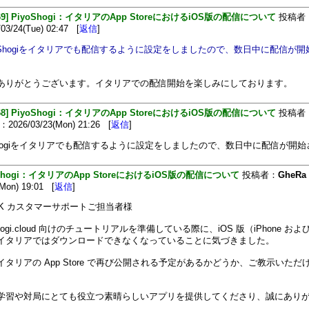
469] PiyoShogi：イタリアのApp StoreにおけるiOS版の配信について
投稿者
3/24(Tue) 02:47 [
返信
]
iyoShogiをイタリアでも配信するように設定をしましたので、数日中に配信が
ありがとうございます。イタリアでの配信開始を楽しみにしております。
468] PiyoShogi：イタリアのApp StoreにおけるiOS版の配信について
投稿者
026/03/23(Mon) 21:26 [
返信
]
oShogiをイタリアでも配信するように設定をしましたので、数日中に配信が開
oShogi：イタリアのApp StoreにおけるiOS版の配信について
投稿者：
GheRa
(Mon) 19:01 [
返信
]
io-K カスタマーサポートご担当者様
shogi.cloud 向けのチュートリアルを準備している際に、iOS 版（iPhone および 
イタリアではダウンロードできなくなっていることに気づきました。
イタリアの App Store で再び公開される予定があるかどうか、ご教示いただ
学習や対局にとても役立つ素晴らしいアプリを提供してくださり、誠にあり