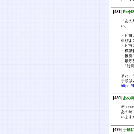
[
481
]
Re:[
「あの
い。
・ピヨ
※ぴよ
・ピヨ
・棋譜
・推奨
・最序
・1対
また、
手順は
https:/
[
480
]
あの
iPho
あの局
います
[
479
]
手筋