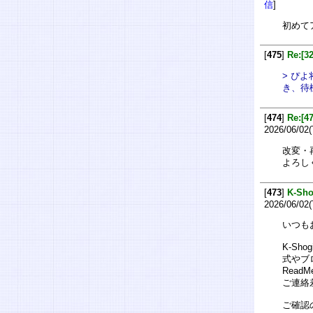
信
]
初めて
[
475
]
Re:
> ぴ
き、待
[
474
]
Re:
2026/06/02(
改変・
よろし
[
473
]
K-S
2026/06/02(
いつも
K-S
式やブ
Rea
ご連絡
ご確認