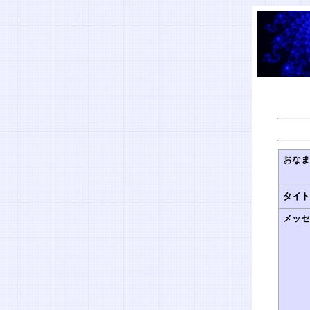
おな
タイ
メッ