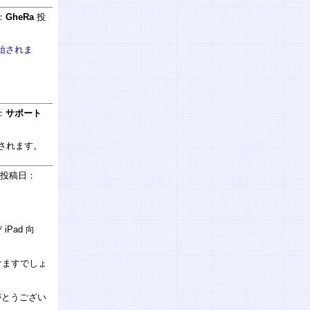
：
GheRa
投
開始されま
：
サポート
始されます。
投稿日：
iPad 向
けますでしょ
がとうござい