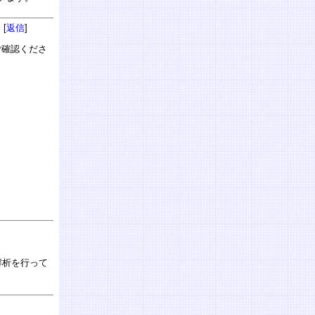
 [
返信
]
ご確認くださ
解析を行って