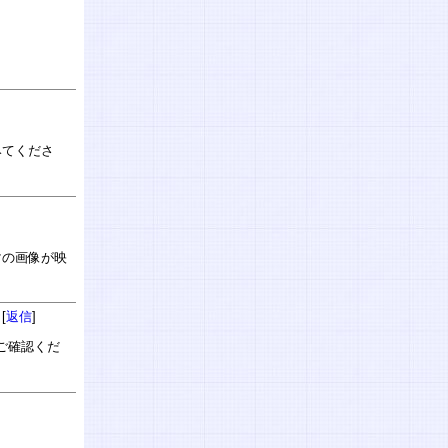
みてくださ
マの画像が映
[
返信
]
ご確認くだ