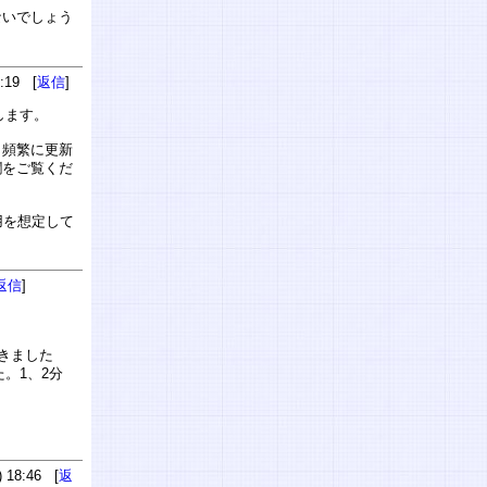
ないでしょう
:19 [
返信
]
します。
ら頻繁に更新
欄をご覧くだ
用を想定して
返信
]
きました
。1、2分
 18:46 [
返