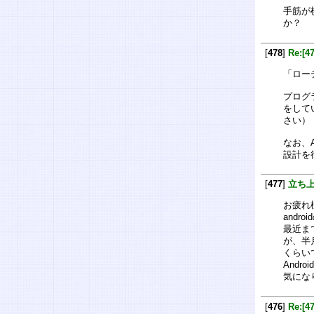
手筋が
か？
[
478
]
Re:
「ロー
プログ
をして
さい）
なお、
設計を
[
477
]
立ち
お疲れ
andr
最近ま
が、半
くらい
Andr
気にな
[
476
]
Re: