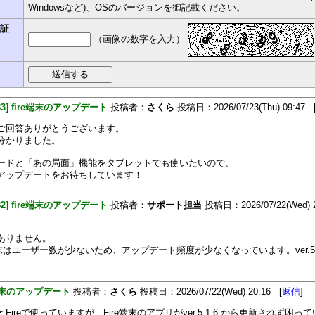
Windowsなど)、OSのバージョンを御記載ください。
認証
（画像の数字を入力）
483] fire端末のアップデート
投稿者：
さくら
投稿日：2026/07/23(Thu) 09:47 
ご回答ありがとうございます。
分かりました。
ードと「あの局面」機能をタブレットでも使いたいので、
アップデートをお待ちしています！
482] fire端末のアップデート
投稿者：
サポート担当
投稿日：2026/07/22(Wed) 2
ありません。
端末はユーザー数が少ないため、アップデート頻度が少なくなっています。ver.5.
。
e端末のアップデート
投稿者：
さくら
投稿日：2026/07/22(Wed) 20:16 [
返信
]
Fireで使っていますが、Fire端末のアプリがver.5.1.6.から更新されず困っ