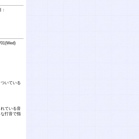
日：
01(Wed)
クついている
されている音
うな打音で指