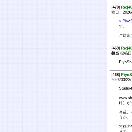
[
470
]
Re:[
稿日：2026/0
> P
す。
ご対応
[
469
]
Re:[
担当
投稿日：2
Piy
[
468
]
Piy
2026/03/23
Stud
www.
け）が
今後、
うか。
将棋の
ます。