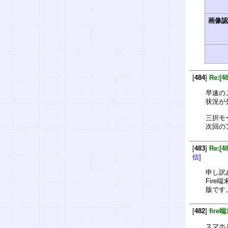
画像
[
484
]
Re:[
早速の
状況が
三択モ
次回の
[
483
]
Re:[
信
]
申し訳
Fire
版です
[
482
]
fir
スマホと