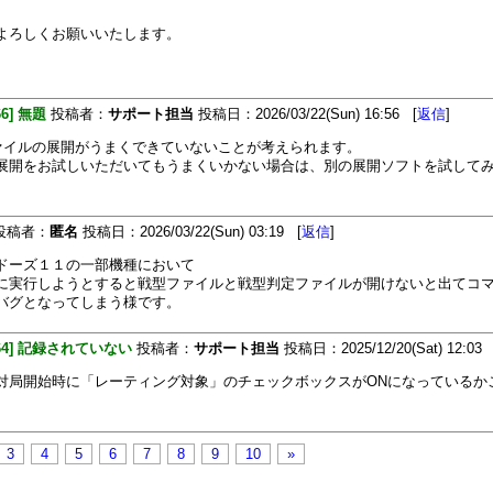
よろしくお願いいたします。
66] 無題
投稿者：
サポート担当
投稿日：2026/03/22(Sun) 16:56 [
返信
]
ファイルの展開がうまくできていないことが考えられます。
展開をお試しいただいてもうまくいかない場合は、別の展開ソフトを試して
投稿者：
匿名
投稿日：2026/03/22(Sun) 03:19 [
返信
]
ドーズ１１の一部機種において
に実行しようとすると戦型ファイルと戦型判定ファイルが開けないと出てコ
バグとなってしまう様です。
464] 記録されていない
投稿者：
サポート担当
投稿日：2025/12/20(Sat) 12:03 
対局開始時に「レーティング対象」のチェックボックスがONになっているか
3
4
5
6
7
8
9
10
»