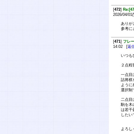
[
472
]
Re:
2026/04/01
ありが
参考に
[
471
]
フレ
14:02 [
返
いつも
２点程
一点目
詰将棋
ように
選択制
二点目
駒を木
は若干
したい
よろし