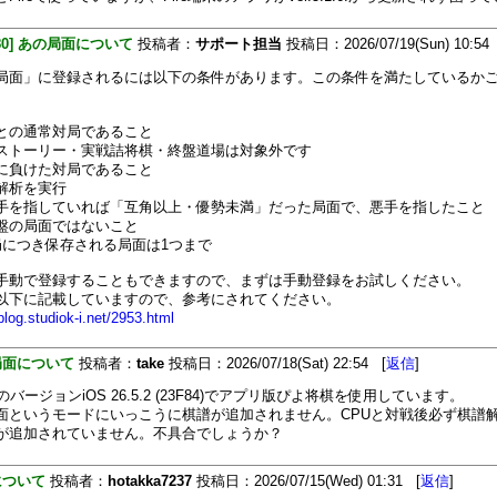
480] あの局面について
投稿者：
サポート担当
投稿日：2026/07/19(Sun) 10:54
局面」に登録されるには以下の条件があります。この条件を満たしているか
との通常対局であること
ストーリー・実戦詰将棋・終盤道場は対象外です
に負けた対局であること
解析を実行
手を指していれば「互角以上・優勢未満」だった局面で、悪手を指したこと
盤の局面ではないこと
局につき保存される局面は1つまで
手動で登録することもできますので、まずは手動登録をお試しください。
以下に記載していますので、参考にされてください。
/blog.studiok-i.net/2953.html
局面について
投稿者：
take
投稿日：2026/07/18(Sat) 22:54 [
返信
]
neのバージョンiOS 26.5.2 (23F84)でアプリ版ぴよ将棋を使用しています。
面というモードにいっこうに棋譜が追加されません。CPUと対戦後必ず棋譜
が追加されていません。不具合でしょうか？
について
投稿者：
hotakka7237
投稿日：2026/07/15(Wed) 01:31 [
返信
]